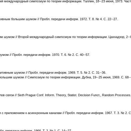
й международный симпозиум по теории информации. Таллин, 18--23 июня, 1973. Часть 
ивным большим шумом // Пробл. передачи информ. 1972. Т. 8. № 4. С. 22--27.
м шумом // Второй международный симпозиум по теории информации. Цахкадзор, 2--8 с
ом // Пробл. передачи информ. 1970. Т. 6. № 2. С. 40--57.
тивным шумом // Пробл. передачи информ. 1969. Т. 5. № 2. С. 31--36.
ольшим шумом // Симпозиум по теории информации. Дубна, 19--25 июня, 1969. С. 68--
язи // Sixth Prague Conf. Inform. Theory, Statist. Decision Funct., Random Processes
с приложением к асинхронным каналам // Пробл. передачи информ. 1967. Т. 3. № 2. С.
. передачи информ. 1966. Т. 2. № 1. С. 14--27.