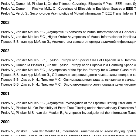
Prelov V., Dumer, M. Pinsker I., On the Thinnest Coverings Ellipsoids // Proc. IEEE Intern
Prelov V., Dumer I.I., Pinsker M.S., On Coverings of Ellipsoids in Euclidean Spaces // IEEE
Prelov V., Verdu S., Second-order Asymptotics of Mutual Information // IEEE Trans. Inform. 
2003
Prelov V., van der Meulen E.C., Asymptotic Expansions of Mutual Information for a General 
Prelov V., van der Meulen E.C., Higher Order Asymptotics of Mutual Information for Nonlin
Прелов В.В., ван дер Мейлен Э., Асимптотика высшего порядка взаимной информации 
2002
Prelov V., van der Meulen E.C., Epsilon-Entropy of a Special Class of Ellipsoids in a Hammi
Prelov V., Dumer, M.Pinsker I., On the Epsilon-Entropy of an Ellipsoid in a Hamming Space //
Prelov V., van der Meulen E.C., .Asymptotics of the Epsilon-Entropy for a Certain Class of E
Прелов В.В., ван дер Мейлен Э., Об эпсилон-энтропии одного класса эллипсоидов в х
Прелов В.В., Думер И.И., Пинскер М.С., Оптимизационная задача, связанная с вычисл
Прелов В.В., Думер И.И., Пинскер М.С., Эпсилон-энтропия эллипсоида в хэмминговом п
2001
Prelov V., van der Meulen E.C., Asymptotic Investigation of the Optimal Filtering Error an
Prelov V., Pinsker M., On Possibility of Error-Free Filtering under Nonstationary Distortion
Prelov V., Pinsker M.S., van der Meulen E., Asymptotic Investigation of the Information Rat
2000
Prelov V., Pinsker, E. van der Meulen M., Information Transmission of Slowly Varying Input
Prelov V., On the Entropy of Ellipsoids in the Hamming Space // Proc. Seventh Intern. Work