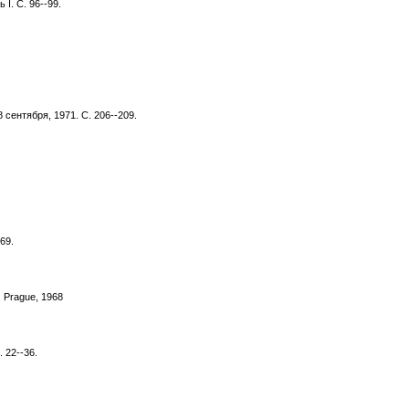
I. С. 96--99.
ентября, 1971. С. 206--209.
69.
. Prague, 1968
 22--36.