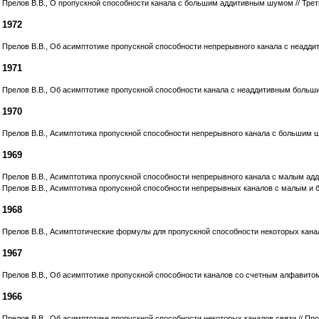
Прелов В.В., О пропускной способности канала с большим аддитивным шумом // Трети
1972
Прелов В.В., Об асимптотике пропускной способности непрерывного канала с неаддит
1971
Прелов В.В., Об асимптотике пропускной способности канала с неаддитивным больши
1970
Прелов В.В., Асимптотика пропускной способности непрерывного канала с большим шум
1969
Прелов В.В., Асимптотика пропускной способности непрерывного канала с малым адди
Прелов В.В., Асимптотика пропускной способности непрерывных каналов с малым и б
1968
Прелов В.В., Асимптотические формулы для пропускной способности некоторых каналов св
1967
Прелов В.В., Об асимптотике пропускной способности каналов со счетным алфавитом 
1966
Прелов В.В., Об асимптотике пропускной способности некоторых каналов связи // Пробл