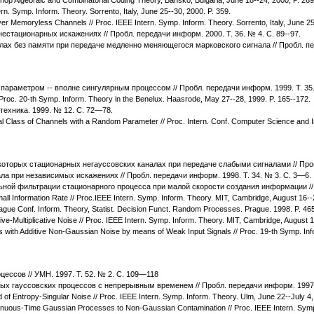
rn. Symp. Inform. Theory. Sorrento, Italy, June 25--30, 2000. P. 359.
ver Memoryless Channels // Proc. IEEE Intern. Symp. Inform. Theory. Sorrento, Italy, June 25
стационарных искажениях // Пробл. передачи информ. 2000. Т. 36. № 4. С. 89--97.
лах без памяти при передаче медленно меняющегося марковского сигнала // Пробл. пере
параметром -- вполне сингулярным процессом // Пробл. передачи информ. 1999. Т. 35. 
Proc. 20-th Symp. Inform. Theory in the Benelux. Haasrode, May 27--28, 1999. P. 165--172.
ехника. 1999. № 12. С. 72—78.
ral Class of Channels with a Random Parameter // Proc. Intern. Conf. Computer Science and 
которых стационарных негауссовских каналах при передаче слабыми сигналами // Пробл.
а при независимых искажениях // Пробл. передачи информ. 1998. Т. 34. № 3. С. 3—6.
ьной фильтрации стационарного процесса при малой скорости создания информации // 
Small Information Rate // Proc.IEEE Intern. Symp. Inform. Theory. MIT, Cambridge, August 16--
 Prague Conf. Inform. Theory, Statist. Decision Funct. Random Processes. Prague. 1998. P. 4
ive-Multiplicative Noise // Proc. IEEE Intern. Symp. Inform. Theory. MIT, Cambridge, August 1
ls with Additive Non-Gaussian Noise by means of Weak Input Signals // Proc. 19-th Symp. Inf
ессов // УМН. 1997. Т. 52. № 2. С. 109—118
ых гауссовских процессов с непрерывным временем // Пробл. передачи информ. 1997. Т
 of Entropy-Singular Noise // Proc. IEEE Intern. Symp. Inform. Theory. Ulm, June 22--July 4,
Continuous-Time Gaussian Processes to Non-Gaussian Contamination // Proc. IEEE Intern. Symp