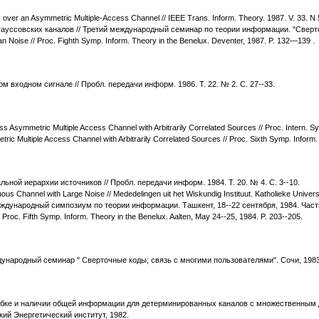
s over an Asymmetric Multiple-Access Channel // IEEE Trans. Inform. Theory. 1987. V. 33. N
ауссовских каналов // Третий международный семинар по теории информации. "Сверточ
an Noise // Proc. Fighth Symp. Inform. Theory in the Benelux. Deventer, 1987. P. 132—139 .
 входном сигнале // Пробл. передачи информ. 1986. Т. 22. № 2. С. 27--33.
 Asymmetric Multiple Access Channel with Arbitrarily Correlated Sources // Proc. Intern. Sy
ic Multiple Access Channel with Arbitrarily Correlated Sources // Proc. Sixth Symp. Inform.
ой иерархии источников // Пробл. передачи информ. 1984. Т. 20. № 4. С. 3--10.
ous Channel with Large Noise // Mededelingen uit het Wiskundig Instituut. Katholieke Univers
ждународный симпозиум по теории информации. Ташкент, 18--22 сентября, 1984. Часть 
 Proc. Fifth Symp. Inform. Theory in the Benelux. Aalten, May 24--25, 1984. P. 203--205.
ународный семинар " Сверточные коды; связь с многими пользователями". Сочи, 1983.
ибке и наличии общей информации для детерминированных каналов с множественным дос
ий Энергетический институт, 1982.