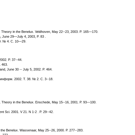
rm. Theory in the Benelux. Veldhoven, May 22--23, 2003. P. 165—170.
, June 29—July 4, 2003, P. 83 .
. № 4. С. 10—29.
2002. P. 37--44.
. 463.
and, June 30 -- July 5, 2002. P. 464.
форм. 2002. Т. 38. № 2. С. 3--18.
orm. Theory in the Benelux. Enschede, May 15--16, 2001. P. 93—100.
t Sci. 2001. V 21. N 1-2 . P. 29--42.
in the Benelux. Wassenaar, May 25--26, 2000. P. 277--283.
--272.