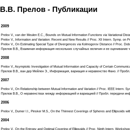
В.В. Прелов - Публикации
2009
Prelov V., van der Meulen E.C., Bounds on Mutual Information Functions via Variational Dist
Prelov V., Information and Variation: Recent and New Results // Proc. XII Intern. Symp. on
Prelov V., On Estimating Special Type of Divergences via Kolmogorov Distance // Proc. Dob
Прелов В.В., Взаимная информация нескольких случайных величин и ее оценивание че
2008
Prelov V., Asymptotic Investigation of Mutual Information and Capacity of Certain Communic
Прелов В.В., ван дер Мейлен Э., Информация, вариация и неравенство Фано. // Пробл.
2007
Prelov V., On Relationship between Mutual Information and Variation // Proc. IEEE Intern. Sy
Прелов В.В., О неравенствах между информацией и вариацией // Пробл. передачи инфо
2006
Prelov V., Dumer I.I., Pinsker M.S., On the Thinnest Coverings of Spheres and Ellipsoids w
2004
Prelov V., On the Entropy and Optimal Covering of Ellipsoids // Proc. Ninth Intern. Worksho