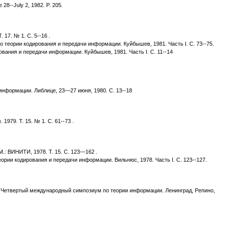
 28--July 2, 1982. P. 205.
17. № 1. С. 5--16 .
теории кодирования и передачи информации. Куйбышев, 1981. Часть I. С. 73--75.
вания и передачи информации. Куйбышев, 1981. Часть I. С. 11--14
информации. Либлице, 23—27 июня, 1980. С. 13--18
79. Т. 15. № 1. С. 61--73 .
М.: ВИНИТИ, 1978. Т. 15. С. 123—162 .
рии кодирования и передачи информации. Вильнюс, 1978. Часть I. С. 123--127.
 Четвертый международный симпозиум по теории информации. Ленинград, Репино,