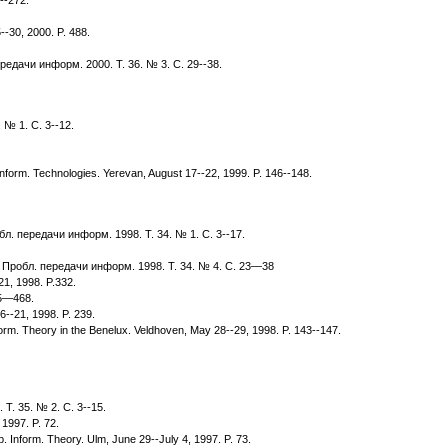
--30, 2000. P. 488.
дачи информ. 2000. Т. 36. № 3. С. 29--38.
№ 1. С. 3--12.
Inform. Technologies. Yerevan, August 17--22, 1999. P. 146--148.
 передачи информ. 1998. Т. 34. № 1. С. 3--17.
Пробл. передачи информ. 1998. Т. 34. № 4. С. 23—38
21, 1998. P.332.
65—468.
6--21, 1998. P. 239.
orm. Theory in the Benelux. Veldhoven, May 28--29, 1998. P. 143--147.
. 35. № 2. С. 3--15.
 1997. P. 72.
. Inform. Theory. Ulm, June 29--July 4, 1997. P. 73.