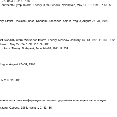
7--27, 1993. P. 844—446 .
Fourteenth Symp. Inform. Theory in the Benelux. Veldhoven, May 17--18, 1993. P. 48--53.
ry, Statist. Decision Funct., Random Processes, held in Prague, August 27--31, 1990.
oviet-Swedish Intern. Workshop Inform. Theory. Moscow, January 13--13, 1991. P. 169—172 .
eldhoven, May 22--24, 1991. P. 103—106.
 Inform. Theory. Budapest, June 24--28, 1991. P. 331.
Prague. August 27--31, 1990 .
 N 2. P. 91--106.
ятая всесоюзная конференция по теории кодирования и передачи информации.
ии. Одесса, 1988. Часть I. С. 41--36.