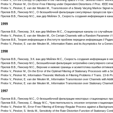
Prelov V., Pinsker M., On Error-Free Filtering under Dependent Distortions // Proc. IEEE Inte
Prelov V., Pinsker, E. van der Meulen M., Transmission of a Slowly Varying Markov Signal o
Прелов В.В., Пинскер М.С., О безошибочной фильтрации сингулярных процессов при не
Прелов В.В., Пинскер М.С., ван дер Мейлен Э., Скорость создания информации в кана
1999
Прелов В.В., Пинскер, Э.К. ван дер Мейлен М.С., Стационарные каналы со случайным 
Prelov V., Pinsker, E. van der Meulen M., On Certain Channels with a Random Parameter // 
Прелов В.В., Теория информации в Институте проблем передачи информации // Радиот
Prelov V., Pinsker, E. van der Meulen M., Information Rates and its Asymptotics for a Gene
1998
Прелов В.В., Пинскер, Э.К. ван дер Мейлен М.С., Скорость создания информации в не
Прелов В.В., Пинскер М.С., Безошибочная фильтрация энтропийно-сингулярного сигнал
Прелов В.В., Пинскер М.С., Верхние и нижние границы и асимптотика ошибки оптимал
Prelov V., Pinsker M., On the Error of the Optimal Filtering of Stationary Processes with a 
Prelov V., Pinsker M., Information-Theoretic Methods in Filtering Problems // Trans. 13-th
Prelov V., Pinsker, E. van der Meulen M., Information Transmission over Channels with Addit
Prelov V., Pinsker, E. van der Meulen M., Information Transmission over Stationary Channe
1997
Прелов В.В., Пинскер М.С., О безошибочной фильтрации некоторых стационарных проц
Прелов В.В., Пинскер, С. Верду М.С., Чувствительность эпсилон-энтропии стационарн
Prelov V., Pinsker M., Error-Free Filtering of Entropy-Regular Process against a Background
Prelov V., Pinsker, S. Verdu M., Sensitivity of the Rate-Distortion Function of Stationary 