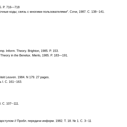
 5. P. 716—718
ные коды; связь с многими пользователями". Сочи, 1987. С. 138--141.
mp. Inform. Theory. Brighton, 1985. P. 153.
 Theory in the Benelux. Mierlo, 1985. P. 183—191.
iteit Leuven. 1984. N 179. 27 pages.
I. С. 161--163.
 С. 107--111.
тупом // Пробл. передачи информ. 1982. Т. 18. № 1. С. 3--11