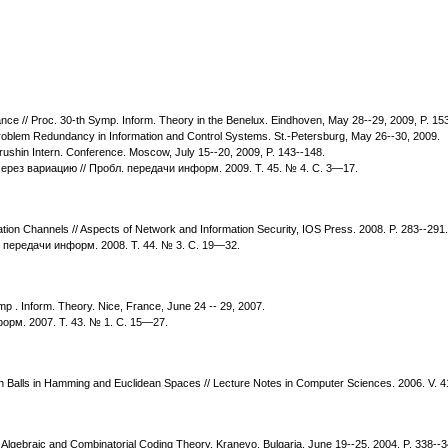
ance // Proc. 30-th Symp. Inform. Theory in the Benelux. Eindhoven, May 28--29, 2009, P. 15
 Problem Redundancy in Information and Control Systems. St.-Petersburg, May 26--30, 2009.
rushin Intern. Conference. Moscow, July 15--20, 2009, P. 143--148.
рез вариацию // Пробл. передачи информ. 2009. Т. 45. № 4. С. 3—17.
ation Channels // Aspects of Network and Information Security, IOS Press. 2008. P. 283--291.
 передачи информ. 2008. Т. 44. № 3. С. 19—32.
mp . Inform. Theory. Nice, France, June 24 -- 29, 2007.
рм. 2007. Т. 43. № 1. С. 15—27.
ith Balls in Hamming and Euclidean Spaces // Lecture Notes in Computer Sciences. 2006. V. 4
p Algebraic and Combinatorial Coding Theory. Kranevo, Bulgaria, June 19--25, 2004, P. 338--3