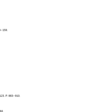
3--159.
123. P. 883--910.
44.