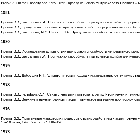
Prelov V., On the Capacity and Zero-Error Capacity of Certain Multiple Access Channels // 
1981
Прелов В.В., Бассалыго Л.А., Пропускная способность при нулевой ошибке непрерывны
Прелов В.В., Пропускная способность при нулевой ошибке непрерывных каналов без 
Прелов В.В., Бассалыго, М.С. Пинскер Л.А., Пропускная способность при нулевой ош
1980
Прелов В.В., Исследование асимптотики пропускной способности непрерывного канала 
Прелов В.В., Бассалыго Л.А., Пропускная способность при нулевой ошибке для непре
1979
Прелов В.В., Добрушин Р.Л., Асимптотический подход к исследованию сетей коммутаци
1978
Прелов В.В., Гельфанд С.И., Связь с многими пользователями // Итоги науки и техник
Прелов В.В., Верхние и нижние границы и асимптотическое поведение пропускной спо
1976
Прелов В.В., Применение марковских процессов с взаимодействием к асимптотичес
15--19 июня, 1976. Часть I. С. 118--120.
1973