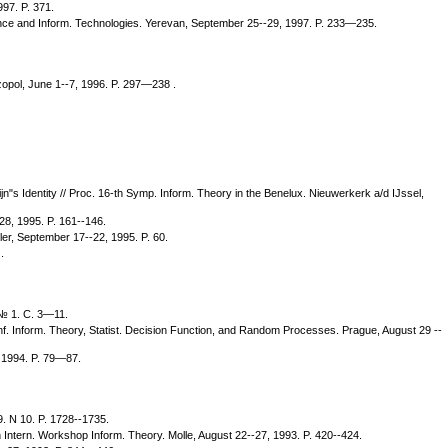
97. P. 371.
ience and Inform. Technologies. Yerevan, September 25--29, 1997. P. 233—235.
zopol, June 1--7, 1996. P. 297—238 .
"s Identity // Proc. 16-th Symp. Inform. Theory in the Benelux. Nieuwerkerk a/d IJssel,
28, 1995. P. 161--146.
ler, September 17--22, 1995. P. 60.
.
№ 1. С. 3—11.
f. Inform. Theory, Statist. Decision Function, and Random Processes. Prague, August 29 --
, 1994. P. 79—87.
9. N 10. P. 1728--1735.
 Intern. Workshop Inform. Theory. Molle, August 22--27, 1993. P. 420--424.