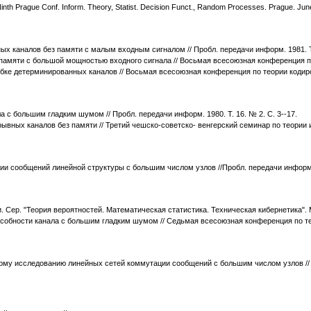
Ninth Prague Conf. Inform. Theory, Statist. Decision Funct., Random Processes. Prague. June
х каналов без памяти с малым входным сигналом // Пробл. передачи информ. 1981. Т. 
памяти с большой мощностью входного сигнала // Восьмая всесоюзная конференция по 
ибке детерминированных каналов // Восьмая всесоюзная конференция по теории кодиро
с большим гладким шумом // Пробл. передачи информ. 1980. Т. 16. № 2. С. 3--17.
рывных каналов без памяти // Третий чешско-советско- венгерский семинар по теории 
и сообщений линейной структуры с большим числом узлов //Пробл. передачи информ. 19
и. Сер. "Теория вероятностей. Математическая статистика. Техническая кибернетика". 
собности канала с большим гладким шумом // Седьмая всесоюзная конференция по тео
кому исследованию линейных сетей коммутации сообщений с большим числом узлов //