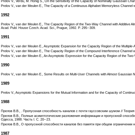
Prelov V., Verdu, M. Honig S., On the Sensitivity of the Capacity of Nominally Gaussian Ch
Prelov V., van der Meulen E., The Capacity of a Continuous Alphabet Memoryless Channel w
1992
Prelov V., van der Meulen E., The Capacity Region of the Two-Way Channel with Additive Al
Acad. Publ. House Czech. Acad. Sci., Prague, 1992. P. 295--309.
1991
Prelov V., van der Meulen E., Asymptotic Expansion for the Capacity Region of the Multip
Prelov V., van der Meulen E., The Capacity Region of the Compound Interference Channel wi
Prelov V., van der Meulen E., An Asymptotic Expression for the Capacity Region of the Two
1990
Prelov V., van der Meulen E., Some Results on Multi-User Channels with Almost Gaussian No
1989
Prelov V., Asymptotic Expansions for the Mutual Information and for the Capacity of Continu
1988
Прелов В.В., . Пропускная способность каналов c почти гауссовским шумом // Теория в
Прелов В.В., Полные асимптотические разложения информации и пропускной способ
Одесса, 1988. Часть I. С. 20--23.
Прелов В.В., О пропускной способности каналов без памяти при общем ограничении на
1987