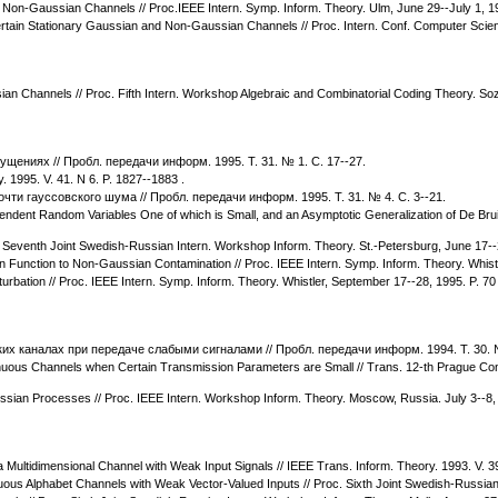
y Non-Gaussian Channels // Proc.IEEE Intern. Symp. Inform. Theory. Ulm, June 29--July 1, 19
 Certain Stationary Gaussian and Non-Gaussian Channels // Proc. Intern. Conf. Computer Sc
sian Channels // Proc. Fifth Intern. Workshop Algebraic and Combinatorial Coding Theory. So
ениях // Пробл. передачи информ. 1995. Т. 31. № 1. С. 17--27.
y. 1995. V. 41. N 6. P. 1827--1883 .
ти гауссовского шума // Пробл. передачи информ. 1995. Т. 31. № 4. С. 3--21.
endent Random Variables One of which is Small, and an Asymptotic Generalization of De Bruijn
oc. Seventh Joint Swedish-Russian Intern. Workshop Inform. Theory. St.-Petersburg, June 17--
on Function to Non-Gaussian Contamination // Proc. IEEE Intern. Symp. Inform. Theory. Whist
urbation // Proc. IEEE Intern. Symp. Inform. Theory. Whistler, September 17--28, 1995. P. 70 
х каналах при передаче слабыми сигналами // Пробл. передачи информ. 1994. Т. 30. 
inuous Channels when Certain Transmission Parameters are Small // Trans. 12-th Prague Con
aussian Processes // Proc. IEEE Intern. Workshop Inform. Theory. Moscow, Russia. July 3--8
a Multidimensional Channel with Weak Input Signals // IEEE Trans. Inform. Theory. 1993. V. 3
nuous Alphabet Channels with Weak Vector-Valued Inputs // Proc. Sixth Joint Swedish-Russian