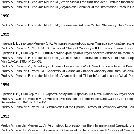
Prelov V., Pinsker, E. van der Meulen M., Weak Signal Transmission over Certain Stationar
Prelov V., Pinsker, E. van der Meulen M., Asymptotic Behavior of the Information Rates in
1996
Prelov V., Pinsker, E. van der Meulen M., Information Rates in Certain Stationary Non-Gaus
1995
Прелов В.В., ван дер Мейлен Э.К., Асимптотика информации Фишера при слабых возмущ
Prelov V., Pinsker, S. Verdu M., Sensitivity of Channel Capacity // IEEE Trans. Inform. Theor
Прелов В.В., Пинскер М.С., Оптимальная фильтрация гауссовского сигнала на фоне поч
Prelov V., Pinsker, E. van der Meulen M., On the Fisher Information of the Sum of Two Indep
May 18--19, 1995. P. 25--31.
Prelov V., Pinsker M., Sensitivity of Optimal Filtering to a Weak Non-Gaussian Noise // Pr
Prelov V., Pinsker, S. Verdu M., Sensitivity of Gaussian Channel Capacity and Rate-Distorti
Prelov V., Pinsker, E. van der Meulen M., Asymptotics of Fisher Information under Weak Pert
1994
Прелов В.В., Пинскер М.С., Скорость создания информации в стационарных гауссовски
Prelov V., van der Meulen E., Asymptotic Expressions for Information and Capacity of Cont
September 2, 1994. P. 185--191.
Prelov V., Pinsker, S. Verdu M., Asymptotics of the Epsilon-Entropy of Stationary Almost G
1993
Prelov V., van der Meulen E., An Asymptotic Expression for the Information and Capacity of 
Prelov V., van der Meulen E., Asymptotic Behavior of the Information and Capacity of Conti