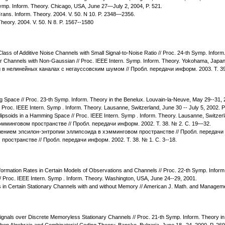
. Symp. Inform. Theory. Chicago, USA, June 27—July 2, 2004, P. 521.
 Trans. Inform. Theory. 2004. V. 50. N 10. P. 2348—2356.
Theory. 2004. V. 50. N 8. P. 1567--1580
Class of Additive Noise Channels with Small Signal-to-Noise Ratio // Proc. 24-th Symp. Info
ear Channels with Non-Gaussian // Proc. IEEE Intern. Symp. Inform. Theory. Yokohama, Japan
в нелинейных каналах с негауссовским шумом // Пробл. передачи информ. 2003. Т. 39
ng Space // Proc. 23-th Symp. Inform. Theory in the Benelux. Louvain-la-Neuve, May 29--31, 
 Proc. IEEE Intern. Symp . Inform. Theory. Lausanne, Switzerland, June 30 -- July 5, 2002. P
llipsoids in a Hamming Space // Proc. IEEE Intern. Symp . Inform. Theory. Lausanne, Switzerl
эмминговом пространстве // Пробл. передачи информ. 2002. Т. 38. № 2. С. 19—32.
ением эпсилон-энтропии эллипсоида в хэмминговом пространстве // Пробл. передачи ин
ространстве // Пробл. передачи информ. 2002. Т. 38. № 1. С. 3--18.
d Information Rates in Certain Models of Observations and Channels // Proc. 22-th Symp. Inf
s // Proc. IEEE Intern. Symp . Inform. Theory. Washington, USA, June 24--29, 2001.
es in Certain Stationary Channels with and without Memory // American J. Math. and Managemen
 Signals over Discrete Memoryless Stationary Channels // Proc. 21-th Symp. Inform. Theory 
shop Algebraic and Combinatorial Coding Theory, Bansko, Bulgaria, June 18--24, 2000, P. 269