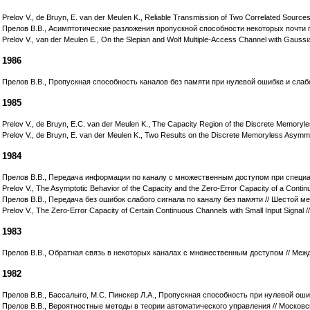
Prelov V., de Bruyn, E. van der Meulen K., Reliable Transmission of Two Correlated Source
Прелов В.В., Асимптотические разложения пропускной способности некоторых почти г
Prelov V., van der Meulen E., On the Slepian and Wolf Multiple-Access Channel with Gaussi
1986
Прелов В.В., Пропускная способность каналов без памяти при нулевой ошибке и слабом
1985
Prelov V., de Bruyn, E.C. van der Meulen K., The Capacity Region of the Discrete Memoryless
Prelov V., de Bruyn, E. van der Meulen K., Two Results on the Discrete Memoryless Asymmetr
1984
Прелов В.В., Передача информации по каналу с множественным доступом при специальн
Prelov V., The Asymptotic Behavior of the Capacity and the Zero-Error Capacity of a Continu
Прелов В.В., Передача без ошибок слабого сигнала по каналу без памяти // Шестой ме
Prelov V., The Zero-Error Capacity of Certain Continuous Channels with Small Input Signal //
1983
Прелов В.В., Обратная связь в некоторых каналах с множественным доступом // Межд
1982
Прелов В.В., Бассалыго, М.С. Пинскер Л.А., Пропускная способность при нулевой ош
Прелов В.В., Вероятностные методы в теории автоматического управления // Московск