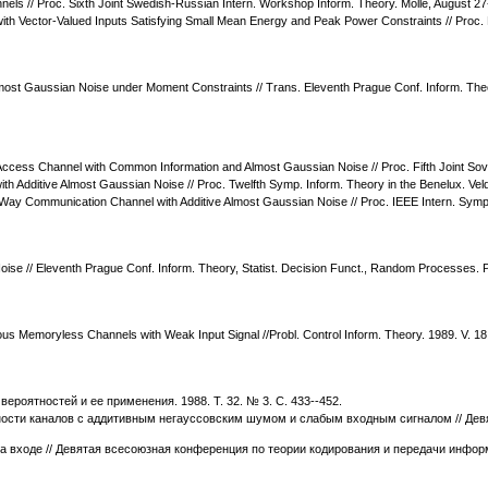
annels // Proc. Sixth Joint Swedish-Russian Intern. Workshop Inform. Theory. Molle, August 2
ith Vector-Valued Inputs Satisfying Small Mean Energy and Peak Power Constraints // Proc. 
most Gaussian Noise under Moment Constraints // Trans. Eleventh Prague Conf. Inform. Theo
le-Access Channel with Common Information and Almost Gaussian Noise // Proc. Fifth Joint S
th Additive Almost Gaussian Noise // Proc. Twelfth Symp. Inform. Theory in the Benelux. V
-Way Communication Channel with Additive Almost Gaussian Noise // Proc. IEEE Intern. Symp.
ise // Eleventh Prague Conf. Inform. Theory, Statist. Decision Funct., Random Processes. 
ous Memoryless Channels with Weak Input Signal //Probl. Control Inform. Theory. 1989. V. 18.
ероятностей и ее применения. 1988. Т. 32. № 3. С. 433--452.
ности каналов с аддитивным негауссовским шумом и слабым входным сигналом // Дев
 входе // Девятая всесоюзная конференция по теории кодирования и передачи информац