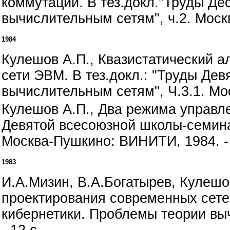
коммутации. В тез.докл."Труды Д
вычислительным сетям", ч.2. Моск
1984
Кулешов А.П., Квазистатический а
сети ЭВМ. В тез.докл.: "Труды Де
вычислительным сетям", Ч.3.1. Мо
Кулешов А.П., Два режима управле
Девятой всесоюзной школы-семина
Москва-Пушкино: ВИНИТИ, 1984. - 
1983
И.А.Мизин, В.А.Богатырев, Кулеш
проектирования современных сете
кибернетики. Проблемы теории вы
- 12 с.