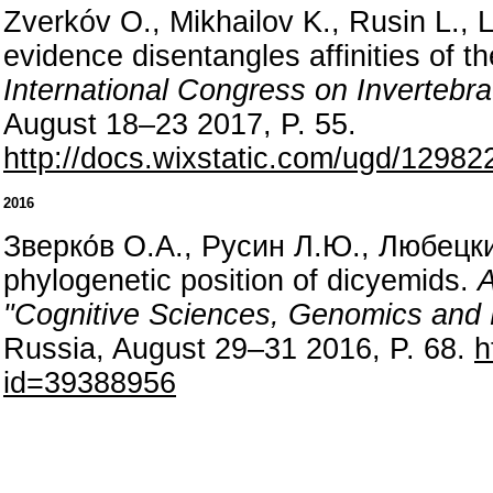
Zverkóv O., Mikhailov K., Rusin L.,
evidence disentangles affinities of 
International Congress on Invertebr
August 18–23 2017, P. 55.
http://docs.wixstatic.com/ugd/129
2016
Зверко́в О.А., Русин Л.Ю., Любецки
phylogenetic position of dicyemids.
A
"Cognitive Sciences, Genomics and 
Russia, August 29–31 2016, P. 68.
h
id=39388956