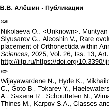
В.В. Алёшин - Публикации
2025
Nikolaeva O., <Unknown>, Muntyan M.
Slyusarev G., Aleoshin V., Rare evol
placement of Orthonectida within An
Sciences
, 2025, Vol. 26, Iss. 13, A
http://iitp.ru/https://doi.org/10.3390
2024
Wijayawardene N., Hyde K., Mikhailov 
C., Goto B., Tokarev Y., Haelewaters
A., Saxena R., Schoutteten N., Wimala
Thines M., Karpov S.A., Classes an