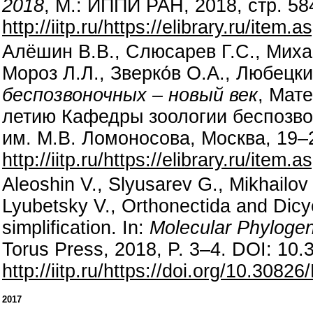
2018
, М.: ИППИ РАН, 2018, стр. 58
http://iitp.ru/https://elibrary.ru/ite
Алёшин В.В., Слюсарев Г.С., Михай
Мороз Л.Л., Зверко́в О.А., Любецк
беспозвоночных – новый век
, Мат
летию Кафедры зоологии беспозво
им. М.В. Ломоносова, Москва, 19–2
http://iitp.ru/https://elibrary.ru/ite
Aleoshin V., Slyusarev G., Mikhailov
Lyubetsky V., Orthonectida and Dicy
simplification. In:
Molecular Phylogen
Torus Press, 2018, P. 3–4. DOI: 10
http://iitp.ru/https://doi.org/10.308
2017