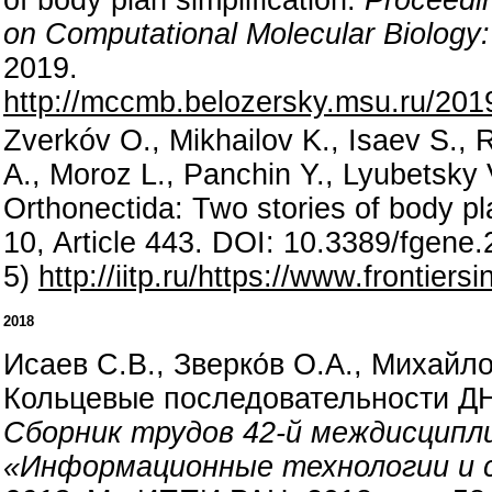
on Computational Molecular Biolog
2019.
http://mccmb.belozersky.msu.ru/20
Zverkóv O., Mikhailov K., Isaev S.,
A., Moroz L., Panchin Y., Lyubetsky 
Orthonectida: Two stories of body pla
10, Article 443. DOI: 10.3389/fgen
5)
http://iitp.ru/https://www.frontier
2018
Исаев С.В., Зверко́в О.А., Михайл
Кольцевые последовательности Д
Сборник трудов 42-й междисцип
«Информационные технологии и с