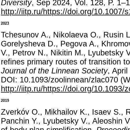
Diversity
, Sep 2024, Vol. 128, P. 1
http://iitp.ru/https://doi.org/10.100
2023
Tchesunov A., Nikolaeva O., Rusin L.
Gorelysheva D., Pegova A., Khromov
V., Petrov N., Nikitin M., Lyubetsky 
refines primary routes of transition 
Journal of the Linnean Society
, Apri
DOI: 10.1093/zoolinnean/zlac070 (
http://iitp.ru/https://doi.org/10.1093
2019
Zverkóv O., Mikhailov K., Isaev S.,
Panchin Y., Lyubetsky V., Aleoshin 
of body plan simplification.
Proceedin