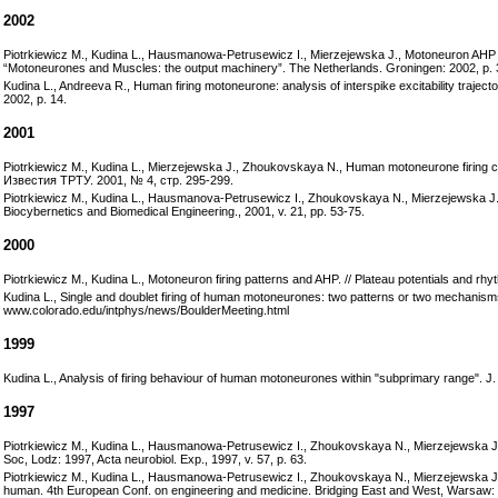
2002
Piotrkiewicz M., Kudina L., Hausmanowa-Petrusewicz I., Mierzejewska J., Motoneuron AHP 
“Motoneurones and Muscles: the output machinery”. The Netherlands. Groningen: 2002, p. 
Kudina L., Andreeva R., Human firing motoneurone: analysis of interspike excitability tra
2002, p. 14.
2001
Piotrkiewicz M., Kudina L., Mierzejewska J., Zhoukovskaya N., Human motoneurone firin
Известия ТРТУ. 2001, № 4, стр. 295-299.
Piotrkiewicz M., Kudina L., Hausmanova-Petrusewicz I., Zhoukovskaya N., Mierzejewska J.
Biocybernetics and Biomedical Engineering., 2001, v. 21, pp. 53-75.
2000
Piotrkiewicz M., Kudina L., Motoneuron firing patterns and AHP. // Plateau potentials and r
Kudina L., Single and doublet firing of human motoneurones: two patterns or two mechanisms?
www.colorado.edu/intphys/news/BoulderMeeting.html
1999
Kudina L., Analysis of firing behaviour of human motoneurones within "subprimary range". J. P
1997
Piotrkiewicz M., Kudina L., Hausmanowa-Petrusewicz I., Zhoukovskaya N., Mierzejewska J., 
Soc, Lodz: 1997, Acta neurobiol. Exp., 1997, v. 57, p. 63.
Piotrkiewicz M., Kudina L., Hausmanowa-Petrusewicz I., Zhoukovskaya N., Mierzejewska J., 
human. 4th European Conf. on engineering and medicine. Bridging East and West, Warsaw: 