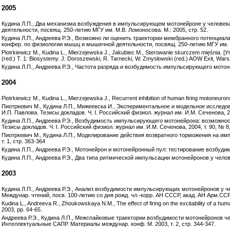
2005
Кудина Л.П., Два механизма возбуждения в импульсирующем мотонейроне у человека
деятельности, посвящ. 250-летию МГУ им. М.В. Ломоносова. М.: 2005, стр. 52.
Кудина Л.П., Андреева Р.Э., Возможно ли оценить траектории мембранного потенциал
конфер. по физиологии мышц и мышечной деятельности, посвящ. 250-летию МГУ им. М.
Piotrkiewicz M., Kudina L., Mierzejewska J., Jakubiec M., Sterowanie skurczem mięśnia.
(red.) T. 1: Biosystemy. J. Doroszewski, R. Tarnecki, W. Zmysłowski (red.) AOW Exit, War
Кудина Л.П., Андреева Р.Э., Частота разряда и возбудимость импульсирующего мотонейрон
2004
Piotrkiewicz M., Kudina L., Mierzejewska J., Recurrent inhibition of human firing motoneuron
Пиотркевич М., Кудина Л.П., Мижеевска И., Экспериментальное и модельное исследо
И.П. Павлова. Тезисы докладов. Ч. I. Российский физиол. журнал им. И.М. Сеченова, 200
Кудина Л.П., Андреева Р.Э., Возбудимость импульсирующего мотонейрона: возможност
Тезисы докладов. Ч. I. Российский физиол. журнал им. И.М. Сеченова, 2004, т. 90, № 8,
Пиотркевич М., Кудина Л.П., Моделирование действия возвратного торможения на имп
т. 1, стр. 363-364
Кудина Л.П., Андреева Р.Э., Мотонейрон и мотонейронный пул: тестирование возбудимос
Кудина Л.П., Андреева Р.Э., Два типа ритмической импульсации мотонейронов у челове
2003
Кудина Л.П., Андреева Р.Э., Анализ возбудимости импульсирующих мотонейронов у ч
Междунар. чтений, посв. 100-летию со дня рожд. чл.-корр. АН СССР, акад. АН Арм.ССР 
Kudina L., Andreeva R., Zhoukowskaya N.M., The effect of firing on the excitability of a hu
2003, pp. 64-65.
Андреева Р.Э., Кудина Л.П., Межспайковые траектории возбудимости мотонейронов ч
Интеллектуальные САПР. Материалы междунар. конф. М. 2003, т. 2, стр. 344-347.