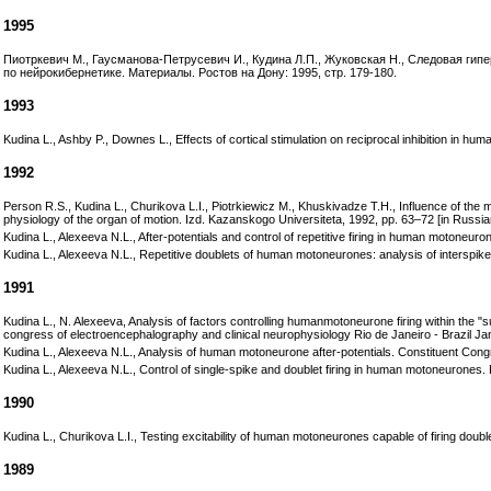
1995
Пиотркевич М., Гаусманова-Петрусевич И., Кудина Л.П., Жуковская Н., Следовая ги
по нейрокибернетике. Материалы. Ростов на Дону: 1995, стр. 179-180.
1993
Kudina L., Ashby P., Downes L., Effects of cortical stimulation on reciprocal inhibition in hu
1992
Person R.S., Kudina L., Churikova L.I., Piotrkiewicz M., Khuskivadze T.H., Influence of the mo
physiology of the organ of motion. Izd. Kazanskogo Universiteta, 1992, pp. 63–72 [in Russia
Kudina L., Alexeeva N.L., After-potentials and control of repetitive firing in human motoneuro
Kudina L., Alexeeva N.L., Repetitive doublets of human motoneurones: analysis of interspike 
1991
Kudina L., N. Alexeeva, Analysis of factors controlling humanmotoneurone firing within the "s
congress of electroencephalography and clinical neurophysiology Rio de Janeiro - Brazil Ja
Kudina L., Alexeeva N.L., Analysis of human motoneurone after-potentials. Constituent Cong
Kudina L., Alexeeva N.L., Control of single-spike and doublet firing in human motoneurones.
1990
Kudina L., Churikova L.I., Testing excitability of human motoneurones capable of firing doub
1989