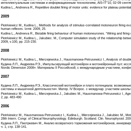
интеллектуальным системам и информационным технологиям, AIS-IT"10, 02-09 сентября
Kudina L., Andreeva R., Repetitive doublet firing of motor units: evidence for plateau poten
2009
Piotrkiewicz M., Kudina L., Methods for analysis of stimulus-correlated motoneuron firing e
human reflexes. Izmir. 2009, 25.
Kudina L., Andreeva R., Bistable firing behaviour of human motoneurones. “Wiring and firin
Piotrkiewicz M., Kudina L., Jakubiec. M., Computer simulation study of the relationship betwe
2009, v.100, pp. 215-230.
2008
Piotrkiewicz M., Kudina L., Mierzejewska J., Hausmanowa-Petrusewicz I., Analysis of double
Кудина Л.П., Андреева Р.Э., Импульсирующий мотонейрон и мотонейронный пул: иссл
Nordic Dimension 2008». Материалы II Российской, с международным участием, конфе
2007
Кудина Л.П., Андреева Р.Э., Классический мотонейрон и плато потенциала: возможн
системы и мышечной деятельности». Матер. IV Всерос. с междунар. участием школы-
Piotrkiewicz M., Kudina L., Mierzejewska J., Jakubiec M., Hausmanowa-Petrusewicz I., Age-r
2, pp. 483-490
2006
Piotrkiewicz M., Hausmanowa-Petrusewicz I., Kudina L., Mierzejewska J., Jakubiec M., Moton
28th Intern. Congr. of Clinical Neurophysiology. Edinburgh. Scotland. Clin. Neurophysiol. 2006
Кудина Л.П., Пиотркевич М., Анализ возвратного торможения мотонейронов, иннерви
ч. 1, стр. 138-141.