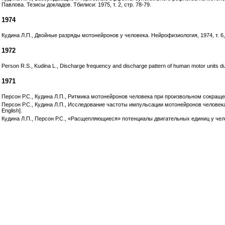
Павлова. Тезисы докладов. Тбилиси: 1975, т. 2, стр. 78-79.
1974
Кудина Л.П., Двойные разряды мотонейронов у человека. Нейрофизиология, 1974, т. 6, № 2
1972
Person R.S., Kudina L., Discharge frequency and discharge pattern of human motor units dur
1971
Персон Р.С., Кудина Л.П., Ритмика мотонейронов человека при произвольном сокращении
Персон Р.С., Кудина Л.П., Исследование частоты импульсации мотонейронов человека 
English].
Кудина Л.П., Персон Р.С., «Расщепляющиеся» потенциалы двигательных единиц у челов