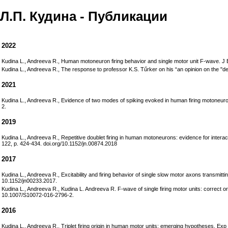
Л.П. Кудина - Публикации
2022
Kudina L., Andreeva R., Human motoneuron firing behavior and single motor unit F-wave. J E
Kudina L., Andreeva R., The response to professor K.S. Tűrker on his “an opinion on the 
2021
Kudina L., Andreeva R., Evidence of two modes of spiking evoked in human firing motoneuron
2.
2019
Kudina L., Andreeva R., Repetitive doublet firing in human motoneurons: evidence for interac
122, p. 424-434. doi.org/10.1152/jn.00874.2018
2017
Kudina L., Andreeva R., Excitability and firing behavior of single slow motor axons transmitti
10.1152/jn00233.2017.
Kudina L., Andreeva R., Kudina L. Andreeva R. F-wave of single firing motor units: correct o
10.1007/S10072-016-2796-2.
2016
Kudina L., Andreeva R., Triplet firing origin in human motor units: emerging hypotheses. E