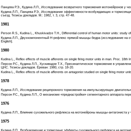
Панцева Р.Э., Кудина Л.П., Исследование возвратного торможения мотонейронов у челов
Кудина Л.П., Панцева Р.Э., Исследование эффективности возбуждающих и тормозящи
съезд. Тезисы докладов. М.: 1982, т. 3, стр. 47-48.
1981
Person R.S., Kudina L., Khuskivadze T.H., Differential control of human motor units: study o
Кудина Л.П., Двухкомпонентный Н-рефлекс прямой мышцы бедра (исследование на отдель
English].
1980
Kudina L., Reflex effects of muscle afferents on single firing motor units in man. Proc. 18th I
Персон Р.С., Кудина Л.П., Хускивадзе Т.Х., Пресинаптическое торможение в управл
ЦНС. Тезисы докладов. Ереван: 1980, стр. 18-20.
Kudina L., Reflex effects of muscle afferents on antagonist studied on single firing motor uni
1978
Кудина Л.П., Исследование реципрокного торможения на импульсирующих двигательных ед
Персон Р.С., Кудина Л.П., О механизме «преднастройки» сегментарного аппарата перед 
1976
Кудина Л.П., Влияние сухожильного рефлекса на мотонейроны мышцы-антагониста у челов
1975
Кудина Л.П., Возбуждающие и тормозные эффекты сухожильного рефлекса на мотоней