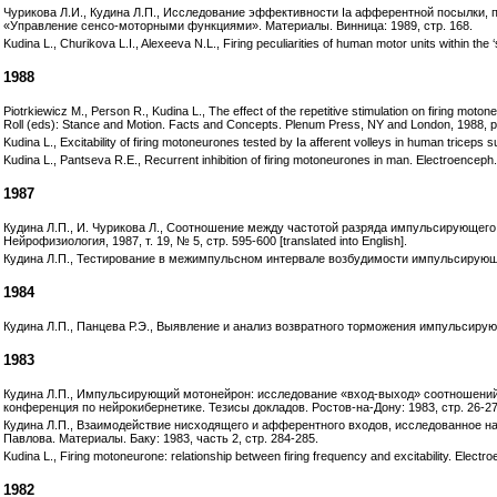
Чурикова Л.И., Кудина Л.П., Исследование эффективности Iа афферентной посылки
«Управление сенсо-моторными функциями». Материалы. Винница: 1989, стр. 168.
Kudina L., Churikova L.I., Alexeeva N.L., Firing peculiarities of human motor units within th
1988
Piotrkiewicz M., Person R., Kudina L., The effect of the repetitive stimulation on firing moton
Roll (eds): Stance and Motion. Facts and Concepts. Plenum Press, NY and London, 1988, 
Kudina L., Excitability of firing motoneurones tested by Ia afferent volleys in human triceps 
Kudina L., Pantseva R.E., Recurrent inhibition of firing motoneurones in man. Electroenceph. 
1987
Кудина Л.П., И. Чурикова Л., Соотношение между частотой разряда импульсирующег
Нейрофизиология, 1987, т. 19, № 5, стр. 595-600 [translated into English].
Кудина Л.П., Тестирование в межимпульсном интервале возбудимости импульсирующего м
1984
Кудина Л.П., Панцева Р.Э., Выявление и анализ возвратного торможения импульсирующих
1983
Кудина Л.П., Импульсирующий мотонейрон: исследование «вход-выход» соотношений 
конференция по нейрокибернетике. Тезисы докладов. Ростов-на-Дону: 1983, стр. 26-27
Кудина Л.П., Взаимодействие нисходящего и афферентного входов, исследованное на
Павлова. Материалы. Баку: 1983, часть 2, стр. 284-285.
Kudina L., Firing motoneurone: relationship between firing frequency and excitability. Electro
1982