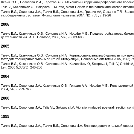
Левик Ю.С., Солопова И.А., Терехов А.В., Механизмы коррекции референтного положени
Talis V., Kazennikov O., Solopova I., M.Ioffe, Motor Cortex in the natural and learned bimanu
Талис В.Л., Солопова И.А., Талис В.Л., Солопова И.А., Гришин АА, Осканян Т.Л., Бе
тазобедренным суставом. Физиология человека, 2007, N2, т.33 , с 19-26
2006
Талис В.Л., Казенников О.В., Солопова И.А., Иоффе М.Е., Преднастройка перед бим
деятельности им. И. П. Павлова, 2006, 56 (5), 603-606
2005
Талис В.Л., Казенников О.В., Солопова И.А., Кортикоспинальна возбудимость при 
методом транскраниальной магнитной стимуляции, Сенсорные системы 2005, 19(3),2
Талис В.Л., Казенников О.В., Солопова И.А., Kazennikov O, Solopova I, Talis V, Grishin A,
Lett. 2005 5,383(3), 246-250
2004
Талис В.Л., Солопова И.А., Казенников О.В., Гришин А.А., Иоффе М.Е., Роль моторно
2004, 54(6) 759-766
2000
Талис В.Л., Солопова И.А., Talis VL, Solopova I.A. Vibration-induced postural reaction conti
1999
Талис В.Л., Солопова И.А., Талис В.Л., Солопова И.А. Влияние дополнительной опоры 