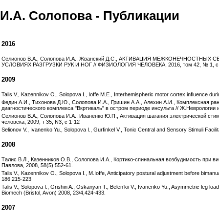
И.А. Солопова - Публикации
2016
Селионов В.А., Солопова И.А., Жванский Д.С., АКТИВАЦИЯ МЕЖКОНЕЧНОСТ
УСЛОВИЯХ РАЗГРУЗКИ РУК И НОГ // ФИЗИОЛОГИЯ ЧЕЛОВЕКА, 2016, том 42, № 1, с.
2009
Talis V., Kazennikov O., Solopova I., Ioffe M.E., Interhemispheric motor cortex influence du
Федин А.И., Тихонова Д.Ю., Солопова И.А., Гришин А.А., Алехин А.И., Комплексная 
диагностического комплекса "Вкртикаль" в остром периоде инсульта // Ж.Неврологии и
Селионов В.А., Солопова И.А., Иваненко Ю.П., Активация шагания электрической ст
человека, 2009, т 35, N3, с 1-12
Selionov V., Ivanenko Yu., Solopova I., Gurfinkel V., Tonic Central and Sensory Stimuli Faci
2008
Талис В.Л., Казенников О.В., Солопова И.А., Кортико-спинальная возбудимость при 
Павлова, 2008, 58(5):552-61.
Talis V., Kazennikov O., Solopova I., M.Ioffe, Anticipatory postural adjustment before bimanu
186,215-223
Talis V., Solopova I., Grishin A., Oskanyan T., Belen’kii V., Ivanenko Yu., Asymmetric leg loadi
Biomech (Bristol, Avon) 2008, 23/4,424-433.
2007