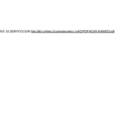
3. DOI: 10.18287/COJ1140
http://iitp.ru/https://computeroptics.ru/KO/PDF/KO49-6/490633.pdf