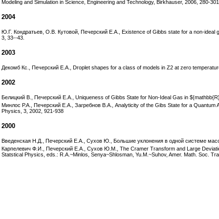
Modeling and Simulation in Science, Engineering and Technology, Birkhauser, 2006, 280-301
2004
Ю.Г. Кондратьев, О.В. Кутовой, Печерский Е.А., Existence of Gibbs state for a non-ideal ga
3, 33--43.
2003
Декомб Кс., Печерский Е.А., Droplet shapes for a class of models in Z2 at zero temperature. 
2002
Белицкий В., Печерский Е.А., Uniqueness of Gibbs State for Non-Ideal Gas in ${mathbb{R}}^
Минлос Р.А., Печерский Е.А., Загребнов В.А., Analyticity of the Gibs State for a Quantum 
Physics, 3, 2002, 921-938
2000
Введенская Н.Д., Печерский Е.А., Сухов Ю., Большие уклонения в одной системе мас
Карпелевич Ф.И., Печерский Е.А., Сухов Ю.М., The Cramer Transform and Large Deviatio
Statstical Physics, eds.: R.A.~Minlos, Senya~Shlosman, Yu.M.~Suhov, Amer. Math. Soc. Tran