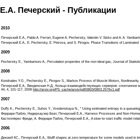
Е.А. Печерский - Публикации
2010
Печерский Е.А., Pablo A. Ferrari, Eugene A. Pechersky, Valentin V. Sisko and A. A. Yamba
Печерский Е.А., E. Pechersky, E. Petrova, and S. Pirogov. Phase Transitions of Laminated
2009
Pechersky E., Yambartsev A., Percolation properties of the non-ideal gas, Journal of Statis
2008
Kondratiev Y.G., Pechersky E., Pirogov S., Markov Process of Muscle Motors, Nonlinearity,
Печерский Е.А., Введенская Н.Д., Кольцо взаимодействующих серверов: спонтанное
44, 4, 101-117, 2008
http://arxiv.org/PS_cache/arxiv/pdf/0803/0803.2576v1.pdf
2007
Duffy K., Pechersky E., Suhov Y., Vvedenskaya N., " Using estimated entropy in a queueing
Феррари Пабло, Нидерхаузер Беат, Печерский Е.А., Harness Processes and Non-Homogeneou
Кастеллярес Фреди, А. Феррари Пабло, Печерский Е.А., A slow-to-start traffic model relat
2006
Декомб КС., Печерский Е.А., Wulff shapes at zero temperature for some models used in image