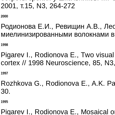
2001, т.15, N3, 264-272
2000
Родионова Е.И., Ревищин А.В., Ле
миелинизированными волокнами в с
1998
Pigarev I., Rodionova E., Two visual 
cortex // 1998 Neuroscience, 85, N3
1997
Rozhkova G., Rodionova E., A.K. Panj
30.
1995
Pigarev I., Rodionova E., Mosaical org