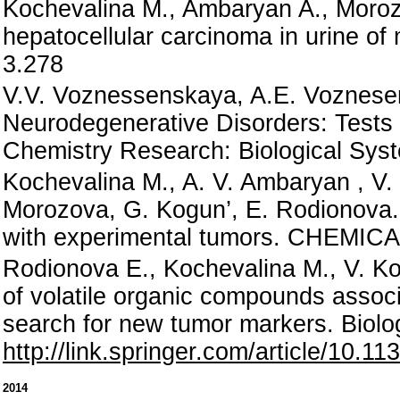
Kochevalina M., Ambaryan A., Morozo
hepatocellular carcinoma in urine o
3.278
V.V. Voznessenskaya, A.E. Voznesen
Neurodegenerative Disorders: Tests f
Chemistry Research: Biological Sys
Kochevalina M., A. V. Ambaryan , V
Morozova, G. Kogun’, E. Rodionova. 
with experimental tumors. CHEMICA
Rodionova E., Kochevalina M., V. Ko
of volatile organic compounds assoc
search for new tumor markers. Biolog
http://link.springer.com/article/1
2014