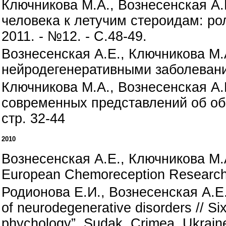
Ключникова М.А., Вознесенская А.
человека к летучим стероидам: ро
2011. - №12. - С.48-49.
Вознесенская А.Е., Ключникова М.А
нейродегенеративными заболеваниям
Ключникова М.А., Вознесенская А.
современных представлений об об
стр. 32-44
2010
Вознесенская А.Е., Ключникова М.А.
European Chemoreception Research O
Родионова Е.И., Вознесенская А.Е.
of neurodegenerative disorders // Si
phychology”, Sudak, Crimea, Ukraine