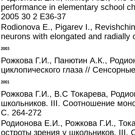
performance in elementary school c
2005 30 2 E36-37
Rodionova E., Pigarev I., Revishchin
neurons with elongated and radially 
2003
Рожкова Г.И., Панютин А.К., Роди
циклопического глаза // Сенсорные 
2001
Рожкова Г.И., В.С Токарева, Роди
школьников. III. Соотношение мон
С. 264-272
Родионова Е.И., Рожкова Г.И., То
остроты зрения у школьников. III