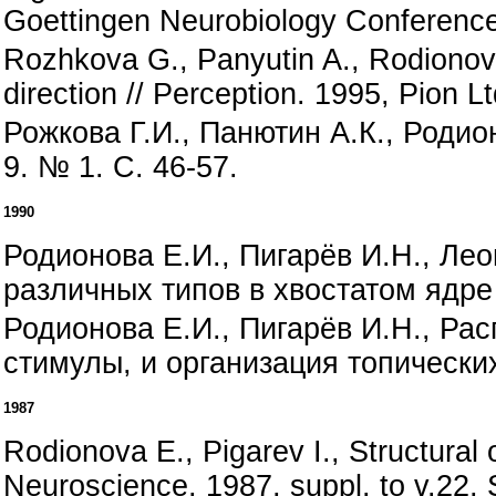
Goettingen Neurobiology Conference,
Rozhkova G., Panyutin A., Rodionova 
direction // Perception. 1995, Pion L
Рожкова Г.И., Панютин А.К., Родио
9. № 1. С. 46-57.
1990
Родионова Е.И., Пигарёв И.Н., Ле
различных типов в хвостатом ядре 
Родионова Е.И., Пигарёв И.Н., Ра
стимулы, и организация топических 
1987
Rodionova E., Pigarev I., Structural o
Neuroscience, 1987, suppl. to v.22, 