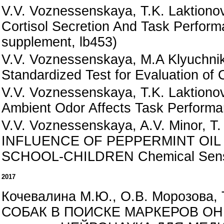
V.V. Voznessenskaya, T.K. Laktiono
Cortisol Secretion And Task Perfor
supplement, lb453)
V.V. Voznessenskaya, M.A Klyuchniko
Standardized Test for Evaluation of 
V.V. Voznessenskaya, T.K. Laktionov
Ambient Odor Affects Task Performan
V.V. Voznessenskaya, A.V. Minor, T.
INFLUENCE OF PEPPERMINT OIL
SCHOOL-CHILDREN Chemical Senses
2017
Кочевалина М.Ю., О.В. Морозов
СОБАК В ПОИСКЕ МАРКЕРОВ ОНК