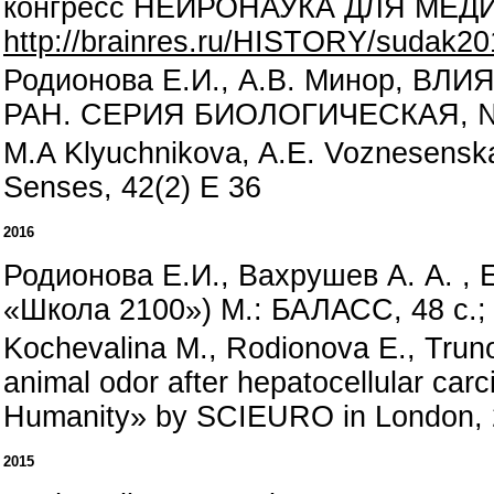
конгресс НЕЙРОНАУКА ДЛЯ МЕДИЦ
http://brainres.ru/HISTORY/sudak20
Родионова Е.И., А.В. Минор,
РАН. СЕРИЯ БИОЛОГИЧЕСКАЯ, № 
M.A Klyuchnikova, A.E. Voznesenska
Senses, 42(2) E 36
2016
Родионова Е.И., Вахрушев А. А. , 
«Школа 2100») М.: БАЛАСС, 48 c.;
Kochevalina M., Rodionova E., Trunov
animal odor after hepatocellular car
Humanity» by SCIEURO in London, 2
2015