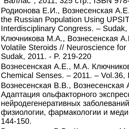
"Баллас", 2011, 325 стр., ISBN 9
Родионова Е.И., Вознесенская А.Е.
the Russian Population Using UPSIT 
Interdisciplinary Congress. – Sudak,
Ключникова М.А., Вознесенская А.Е.,
Volatile Steroids // Neuroscience for
Sudak, 2011. - P. 219-220
Вознесенская А.Е., М.А. Ключникова
Chemical Senses. – 2011. – Vol.36,
Вознесенская В.В., Вознесенская А
Адаптация ольфакторного экспресс
нейродегенеративных заболеваний
физиологии, фармакологии и медицин
144-150.