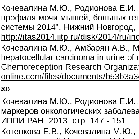
Кочевалина М.Ю., Родионова Е.И.,
профиля мочи мышей, больных ге
системы 2014", Нижний Новгород, 
http://itas2014.iitp.ru/disk/2014/ru/i
Кочевалина М.Ю., Амбарян А.В., Мор
hepatocellular carcinoma in urine of
Chemoreception Research Organizati
online.com/files/documents/b53b3
2013
Кочевалина М.Ю., Родионова Е.И.,
маркеров онкологических заболева
ИППИ РАН, 2013. стр. 147 - 151
Котенкова Е.В., Кочевалина М.Ю.,