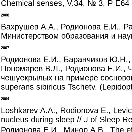
Chemical senses, V.34, № 3, P E64
2008
Вахрушев А.А., Родионова Е.И., Ра
Министерством образования и нау
2007
Родионова Е.И., Баранчиков Ю.Н., 
Пономарев В.Л., Родионова Е.И.,
чешуекрылых на примере соснового
superans sibiricus Tschetv. (Lepid
2004
Loshkarev A.A., Rodionova E., Levichk
nucleus during sleep // J of Sleep R
Родионова Е.И., Минор А.В., The eff