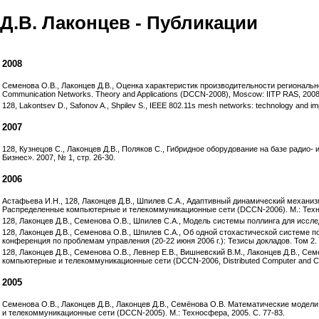
Д.В. Лаконцев - Публикации
2008
Семенова О.В., Лаконцев Д.В., Оценка характеристик производительности региональн
Communication Networks. Theory and Applications (DCCN-2008), Moscow: IITP RAS, 2008.
128, Lakontsev D., Safonov A., Shpilev S., IEEE 802.11s mesh networks: technology and impl
2007
128, Кузнецов С., Лаконцев Д.В., Поляков С., Гибридное оборудование на базе радио
Бизнес». 2007, № 1, стр. 26-30.
2006
Астафьева И.Н., 128, Лаконцев Д.В., Шпилев С.А., Адаптивный динамический механиз
Распределенные компьютерные и телекоммуникационные сети (DCCN-2006). М.: Техно
128, Лаконцев Д.В., Семенова О.В., Шпилев С.А., Модель системы поллинга для иссл
128, Лаконцев Д.В., Семенова О.В., Шпилев С.А., Об одной стохастической системе 
конференция по проблемам управления (20-22 июня 2006 г.): Тезисы докладов. Том 2. -
128, Лаконцев Д.В., Семенова О.В., Левнер Е.В., Вишневский В.М., Лаконцев Д.В., С
компьютерные и телекоммуникационные сети (DCCN-2006, Distributed Computer and Com
2005
Семенова О.В., Лаконцев Д.В., Лаконцев Д.В., Семёнова О.В. Математические модел
и телекоммуникационные сети (DCCN-2005). М.: Техносфера, 2005. С. 77-83.