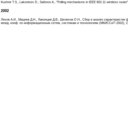
Kushnir T.S., Lakontsev D., Safonov A., "Polling mechanisms in IEEE 802.11 wireless ro
2002
Ляхов А.И., Мацнев Д.Н., Лаконцев Д.В., Шелихов О.Н., Сбор и анализ характеристик 
межд. конф. по информационным сетям, системам и технологиям (МКИССиТ-2002), Сан