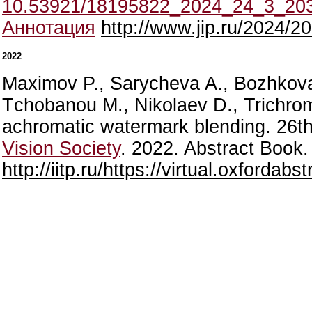
10.53921/18195822_2024_24_3_20
Аннотация
http://www.jip.ru/2024/2
2022
Maximov P., Sarycheva A., Bozhkova 
Tсhobanou M., Nikolaev D., Trichro
achromatic watermark blending. 26
Vision Society
. 2022. Abstract Book.
http://iitp.ru/https://virtual.oxford