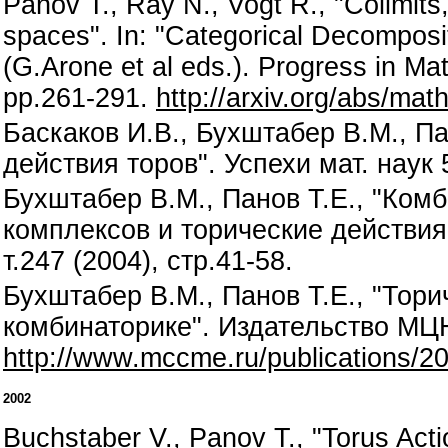
Panov T., Ray N., Vogt R., "Colimits
spaces". In: "Categorical Decomposi
(G.Arone et al eds.). Progress in Ma
pp.261-291.
http://arxiv.org/abs/ma
Баскаков И.В., Бухштабер В.М., Па
действия торов". Успехи мат. наук 5
Бухштабер В.М., Панов Т.Е., "Ко
комплексов и торические действия"
т.247 (2004), стр.41-58.
Бухштабер В.М., Панов Т.Е., "Тори
комбинаторике". Издательство МЦН
http://www.mccme.ru/publications/2
2002
Buchstaber V., Panov T., "Torus Acti