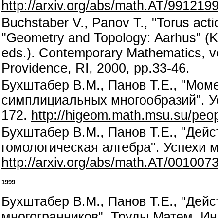
http://arxiv.org/abs/math.AT/991219
Buchstaber V., Panov T., "Torus acti
"Geometry and Topology: Aarhus" (K
eds.). Contemporary Mathematics, v
Providence, RI, 2000, pp.33-46.
Бухштабер В.М., Панов Т.Е., "Мом
симплициальных многообразий". Усп
172.
http://higeom.math.msu.su/peop
Бухштабер В.М., Панов Т.Е., "Дейс
гомологическая алгебра". Успехи ма
http://arxiv.org/abs/math.AT/001007
1999
Бухштабер В.М., Панов Т.Е., "Дей
многогранников". Труды Матем. Инст