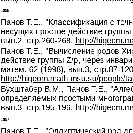
1998
Панов Т.Е., "Классификация с точ
несущих простое действие группы 
вып.2, стр.260-268.
http://higeom.m
Панов Т.Е., "Вычисление родов Х
действие группы Z/p, через инвари
матем. 62 (1998), вып.3, стр.87-120
http://higeom.math.msu.su/people/ta
Бухштабер В.М., Панов Т.Е., "Алг
определяемых простыми многогранн
вып.3, стр.195-196.
http://higeom.m
1997
Панов Т.Е., "Эллиптический род дл