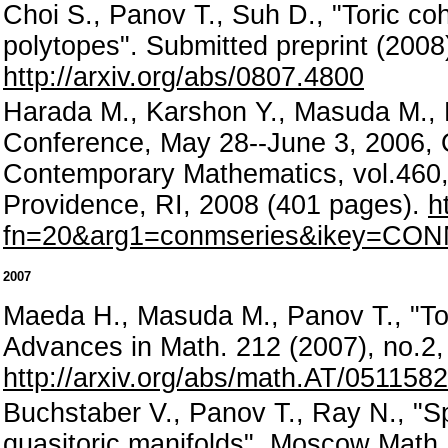
Choi S., Panov T., Suh D., "Toric coh
polytopes". Submitted preprint (2008
http://arxiv.org/abs/0807.4800
Harada M., Karshon Y., Masuda M., P
Conference, May 28--June 3, 2006, 
Contemporary Mathematics, vol.460,
Providence, RI, 2008 (401 pages).
h
fn=20&arg1=conmseries&ikey=CON
2007
Maeda H., Masuda M., Panov T., "Tor
Advances in Math. 212 (2007), no.2,
http://arxiv.org/abs/math.AT/0511582
Buchstaber V., Panov T., Ray N., "S
quasitoric manifolds". Moscow Math.