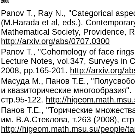
2008
Panov T., Ray N., "Categorical aspect
(M.Harada et al, eds.), Contemporar
Mathematical Society, Providence, R
http://arxiv.org/abs/0707.0300
Panov T., "Cohomology of face rings
Lecture Notes, vol.347, Surveys in
2008, pp.165-201.
http://arxiv.org/
Масуда М., Панов Т.Е., "Полусвоб
и квазиторические многообразия". 
стр.95-122.
http://higeom.math.msu.
Панов Т.Е., "Торические множеств
им. В.А.Стеклова, т.263 (2008), стр
http://higeom.math.msu.su/people/ta