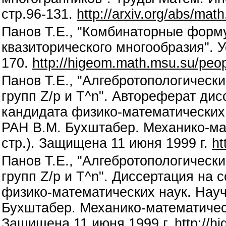
стр.96-131.
http://arxiv.org/abs/ma
Панов Т.Е., "Комбинаторные форм
квазиторического многообразия". Ус
170.
http://higeom.math.msu.su/peop
Панов Т.Е., "Алгебротопологическ
групп Z/p и T^n". Автореферат ди
кандидата физико-математических 
РАН В.М. Бухштабер. Механико-ма
стр.). Защищена 11 июня 1999 г.
ht
Панов Т.Е., "Алгебротопологическ
групп Z/p и T^n". Диссертация на 
физико-математических наук. Науч
Бухштабер. Механико-математическ
Защищена 11 июня 1999 г.
http://h