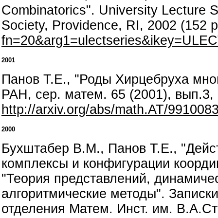
Combinatorics". University Lecture 
Society, Providence, RI, 2002 (152 
fn=20&arg1=ulectseries&ikey=ULEC
2001
Панов Т.Е., "Роды Хирцебруха мно
РАН, сер. матем. 65 (2001), вып.3,
http://arxiv.org/abs/math.AT/991008
2000
Бухштабер В.М., Панов Т.Е., "Дейс
комплексы и конфигурации коорди
"Теория представлений, динамиче
алгоритмические методы". Записки
отделения Матем. Инст. им. В.А.Сте