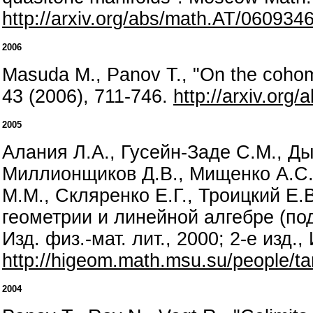
http://arxiv.org/abs/math.AT/060934
2006
Masuda M., Panov T., "On the cohom
43 (2006), 711-746.
http://arxiv.org
2005
Алания Л.А., Гусейн-Заде С.М., Ды
Миллионщиков Д.В., Мищенко А.С.,
М.М., Скляренко Е.Г., Троицкий Е.
геометрии и линейной алгебре (по
Изд. физ.-мат. лит., 2000; 2-е изд.,
http://higeom.math.msu.su/people/ta
2004